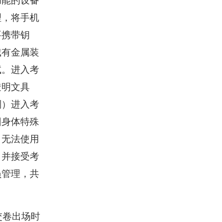
功能的设备
理，将手机
要携带钥
戴有金属装
试。进入考
透明文具
则）进入考
因身体特殊
）无法使用
，并接受考
员管理，
共
交卷出场时