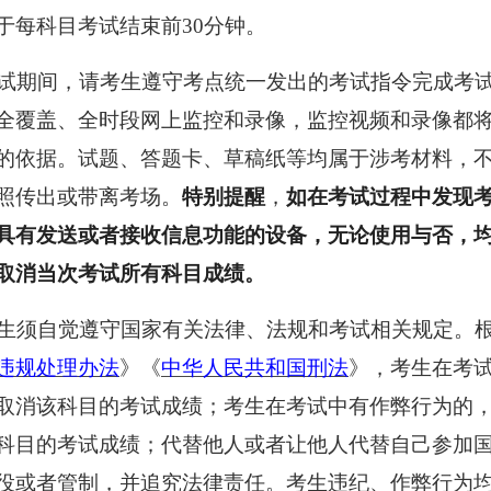
于每科目考试结束前30分钟。
考试期间，请考生遵守考点统一发出的考试指令完成考
全覆盖、全时段网上监控和录像，监控视频和录像都
的依据。试题、答题卡、草稿纸等均属于涉考材料，
照传出或带离考场。
特别提醒
，
如
在
考试过程中发现
具有发送或者接收信息功能的设备，无论使用与否，
取消当次考试所有
科目
成绩
。
考生须自觉遵守国家有关法律、法规和考试相关规定。
违规处理办法
》《
中华人民共和国刑法
》，考生在考
取消该科目的考试成绩；考生在考试中有作弊行为的
科目的考试成绩；代替他人或者让他人代替自己参加
役或者管制，并追究法律责任。考生违纪、作弊行为