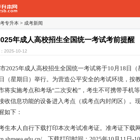
考专升本
>
成考新闻
2025年成人高校招生全国统一考试考前提醒
2025-10-12
市
2025年成人高校招生全国统一考试
将于
10
月
18
日（
日（星期日）举行。为营造公平安全的考试环境，按
市将实施考点
和考场
“
二次安检
”，考生不可携带手机
接收信息功能的设备进入考点（或考点内封闭区）。
醒如下：
请考生本人自行下载打印本次考试准考证。准考证下载
bm.shmeea.edu.cn/
。下载打印时间：
2025年10月
11
日
-
1