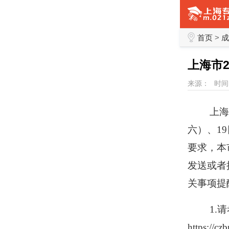
首页
>
成
上海市
来源：
时间：
上海
六）、
19
要求，本
发送或者
关事项提
1.
http
s
://cz