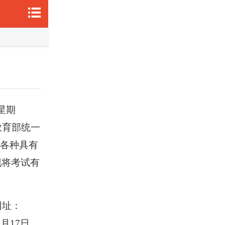
星期
教育部统一
等各种具有
现将考试有
网址：
0
月
1
7日