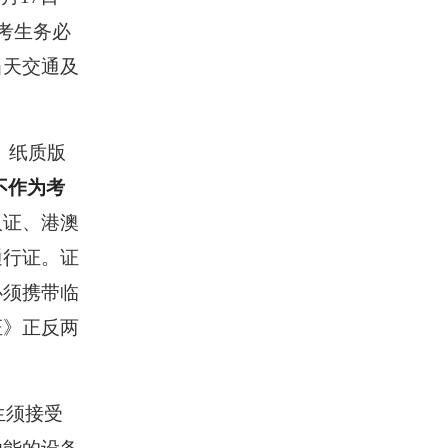
。考生务必
当天交通及
、纸质版
不作为考
人证、港澳
通行证。证
必须携带临
证》正反两
生须接受