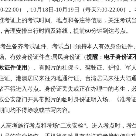
0-2
2
:00），
10
月
1
8日-
10
月
19日（每天
7
:00-2
2
:00）
准考证上的考试时间、地点和备注等信息，关注考试
，合理安排出行时间及路线，提前60分钟到达考点。
请考生备齐考试证件。考试当日须持本人有效身份证件
场。有效身份证件含
:居民身份证（
提醒
：
电子身份证
效证件使用
）、有照片的社保卡、驾驶证、护照、军
住证、港澳居民来往内地通行证、台湾居民来往大陆
者不得进入考点。身份证丢失或正在办理中的考生，
或公安部门开具带照片的临时身份证明入场。《准考
期间均不得涂改或书写内容。
成人高考施行考点和考场
“二次安检”。进入考点时，考