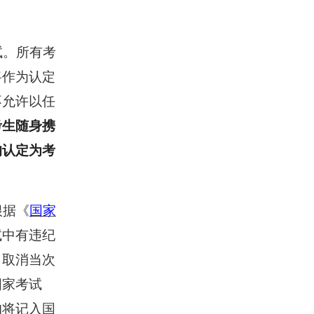
试。所有考
将作为认定
不允许以任
考生随身携
均认定为考
根据《
国家
试中有违纪
，取消当次
国家考试
均将记入国