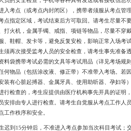
人员的安全检查，手机等各种具有发送或者接收信息
进入考点（或考点内封闭区），携带者须服从考点管
考点指定区域，考试结束后方可取回。请考生尽量不
、打火机，金属手镯、戒指、项链等物品，尽量不穿
服、鞋帽、发卡等，避免反复安检，影响正常入场考
生
须再次接受监考人员的安全检查，
请考生事先准备
资料袋携带考试必需的文具等考试用品（详见考场规
任何物品（包括涂改液、修正带）不准带入考场。若
安装有心脏起搏器、金属牙具、使用助听器、孕妇等
进行检查的，考生应提供由医疗机构事先开具的证明
员安排由专人进行检查。请
考生
自觉服从
考点工作人
点
工作秩序
和安全
。
考生迟到15分钟后，不准进入考点参加当次科目考试；