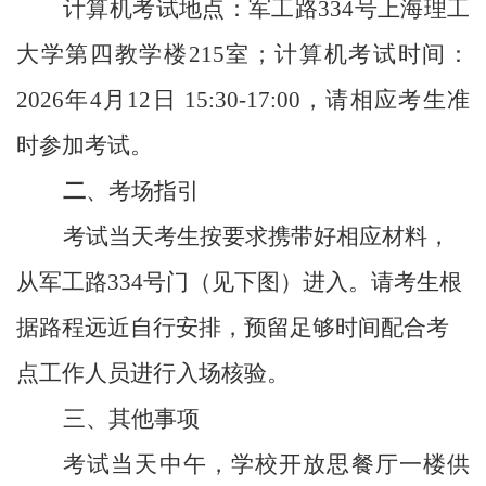
计算机考试地点：军工路
334
号上海理工
大学第四教学楼
215
室；计算机考试时间：
2026
年
4
月
12
日
15:30-17:00
，请相应考生准
时参加考试。
二
、考场指引
考试当天考生按要求携带好相应材料，
从军工路
334
号门（见下图）进入。请考生根
据路程远近自行安排，预留足够时间配合考
点工作人员进行入场核验。
三、其他事项
考试当天中午，学校开放思餐厅一楼供