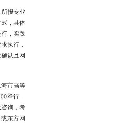
、所报专业
方式，具体
进行，实践
要求执行，
经确认且网
年上海市高等
:00举行。
上咨询，考
.cn/）或东方网